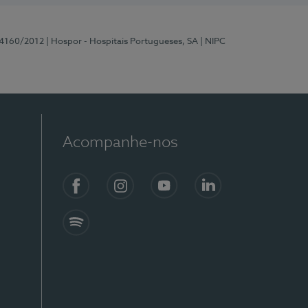
 4160/2012
| Hospor - Hospitais Portugueses, SA
| NIPC
Acompanhe-nos
Facebook
Instagram
YouTube
LinkedIn
Spotify