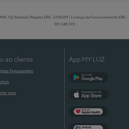
2900-722 Setúbal
| Registo ERS - E105259
| Licença de Funcionamento ERS -
501 245 570
o ao cliente
App MY LUZ
ntas frequentes
ctos
Google Play
cte-nos
App Store
Apple Health