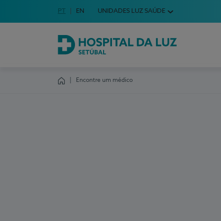
Idioma em Português
PT
English Language
EN
UNIDADES LUZ SAÚDE
Escolha o seu idioma
Hospital da Luz Setúbal
Encontre um médico
Homepage