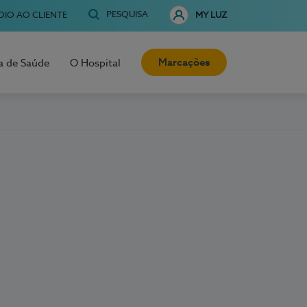
PESQUISA
OIO AO CLIENTE
MY LUZ
Marcações
a de Saúde
O Hospital