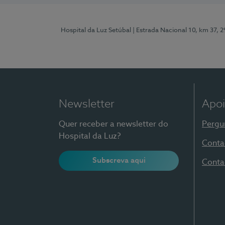
Hospital da Luz Setúbal
| Estrada Nacional 10, km 37, 
Newsletter
Apoi
Quer receber a newsletter do
Pergu
Hospital da Luz?
Conta
Subscreva aqui
Conta