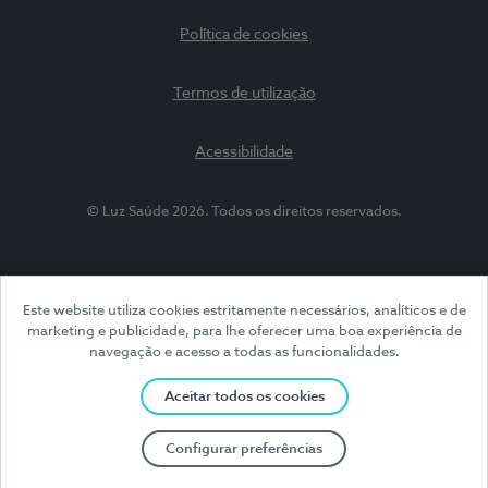
Política de cookies
Termos de utilização
Acessibilidade
© Luz Saúde 2026. Todos os direitos reservados.
Este website utiliza cookies estritamente necessários, analíticos e de
marketing e publicidade, para lhe oferecer uma boa experiência de
navegação e acesso a todas as funcionalidades.
Aceitar todos os cookies
Configurar preferências