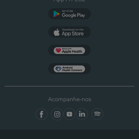
Google Play
App Store
Apple Health
Health Connect
Acompanhe-nos
Facebook
Instagram
YouTube
LinkedIn
Spotify