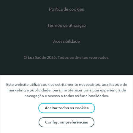
Política de cookies
Termos de utilização
Acessibilidade
© Luz Saúde 2026. Todos os direitos reservados.
Este website utiliza cookies estritamente necessários, analíticos e de
marketing e publicidade, para lhe oferecer uma boa experiência de
navegação e acesso a todas as funcionalidades.
Aceitar todos os cookies
Configurar preferências