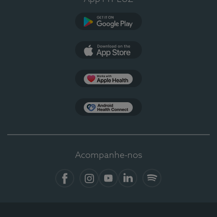
Google Play
App Store
Apple Health
Health Connect
Acompanhe-nos
Facebook
Instagram
YouTube
LinkedIn
Spotify