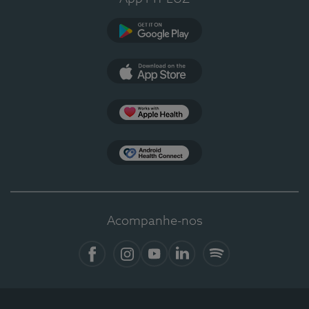
Google Play
App Store
Apple Health
Health Connect
Acompanhe-nos
Facebook
Instagram
YouTube
LinkedIn
Spotify