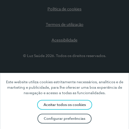
Política de cookies
Termos de utilização
Acessibilidade
© Luz Saúde 2026. Todos os direitos reservados.
Este website utiliza cookies estritamente necessários, analíticos e de
marketing e publicidade, para lhe oferecer uma boa experiência de
navegação e acesso a todas as funcionalidades.
Aceitar todos os cookies
Configurar preferências