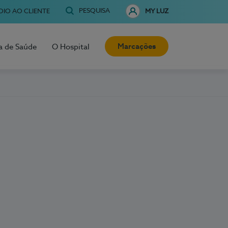
PESQUISA
OIO AO CLIENTE
MY LUZ
Marcações
a de Saúde
O Hospital