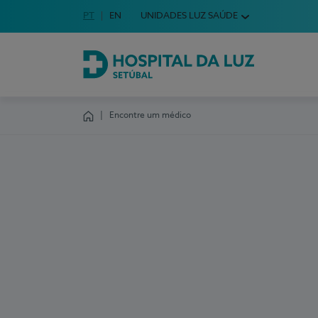
Idioma em Português
PT
English Language
EN
UNIDADES LUZ SAÚDE
Escolha o seu idioma
Hospital da Luz Setúbal
Encontre um médico
Homepage