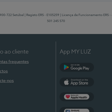
2900-722 Setúbal
| Registo ERS - E105259
| Licença de Funcionamento ERS -
501 245 570
o ao cliente
App MY LUZ
ntas frequentes
ctos
Google Play
cte-nos
App Store
Apple Health