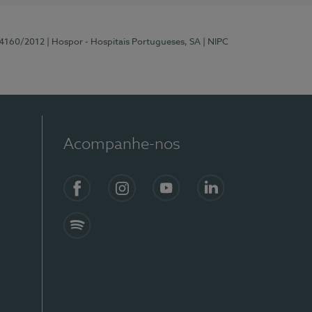
 4160/2012
| Hospor - Hospitais Portugueses, SA
| NIPC
Acompanhe-nos
Facebook
Instagram
YouTube
LinkedIn
Spotify