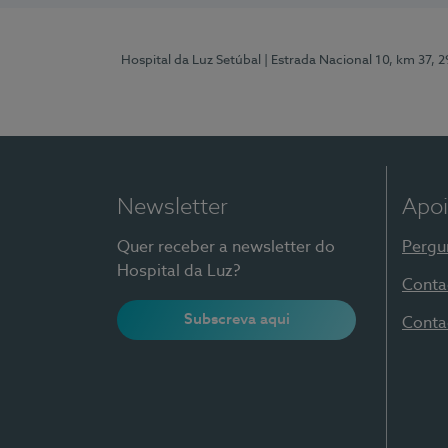
Hospital da Luz Setúbal
| Estrada Nacional 10, km 37, 
Newsletter
Apoi
Quer receber a newsletter do
Pergu
Hospital da Luz?
Conta
Subscreva aqui
Conta