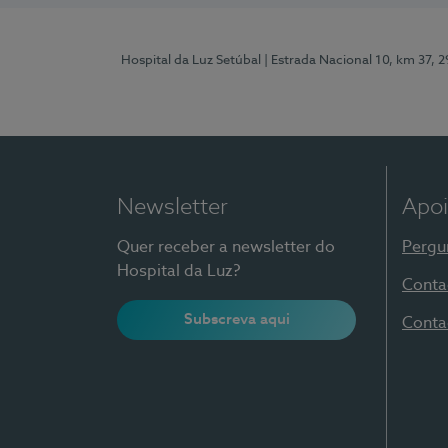
Hospital da Luz Setúbal
| Estrada Nacional 10, km 37, 
Newsletter
Apoi
Quer receber a newsletter do
Pergu
Hospital da Luz?
Conta
Subscreva aqui
Conta