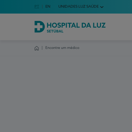
Idioma em Português
PT
English Language
EN
UNIDADES LUZ SAÚDE
Escolha o seu idioma
Hospital da Luz Setúbal
Encontre um médico
Homepage