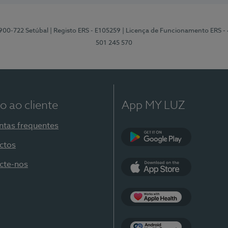
2900-722 Setúbal
| Registo ERS - E105259
| Licença de Funcionamento ERS -
501 245 570
o ao cliente
App MY LUZ
ntas frequentes
ctos
Google Play
cte-nos
App Store
Apple Health