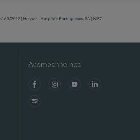
 4160/2012
| Hospor - Hospitais Portugueses, SA
| NIPC
Acompanhe-nos
Facebook
Instagram
YouTube
LinkedIn
Spotify