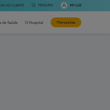
PESQUISA
OIO AO CLIENTE
MY LUZ
Marcações
a de Saúde
O Hospital