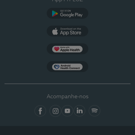
Google Play
App Store
Apple Health
Health Connect
Acompanhe-nos
Facebook
Instagram
YouTube
LinkedIn
Spotify