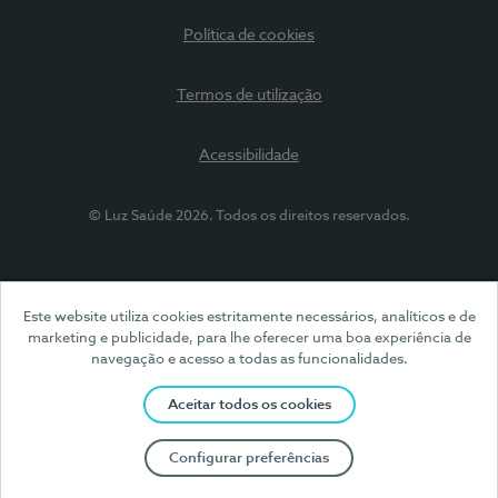
Política de cookies
Termos de utilização
Acessibilidade
© Luz Saúde 2026. Todos os direitos reservados.
Este website utiliza cookies estritamente necessários, analíticos e de
marketing e publicidade, para lhe oferecer uma boa experiência de
navegação e acesso a todas as funcionalidades.
Aceitar todos os cookies
Configurar preferências