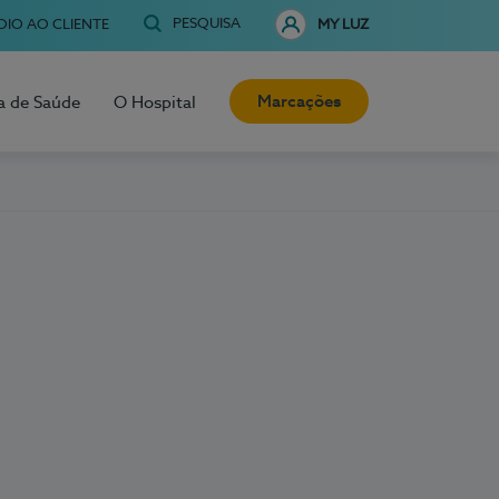
PESQUISA
OIO AO CLIENTE
MY LUZ
Marcações
a de Saúde
O Hospital