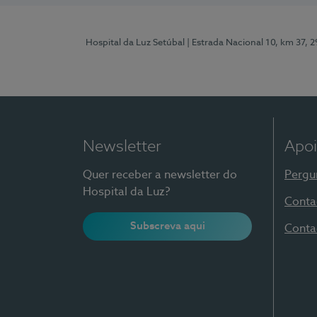
Hospital da Luz Setúbal
| Estrada Nacional 10, km 37, 
Newsletter
Apoi
Quer receber a newsletter do
Pergu
Hospital da Luz?
Conta
Subscreva aqui
Conta