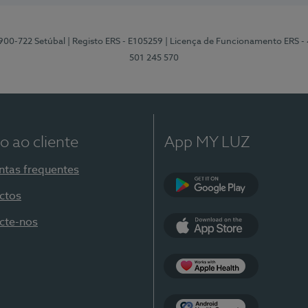
2900-722 Setúbal
| Registo ERS - E105259
| Licença de Funcionamento ERS -
501 245 570
o ao cliente
App MY LUZ
ntas frequentes
ctos
Google Play
cte-nos
App Store
Apple Health