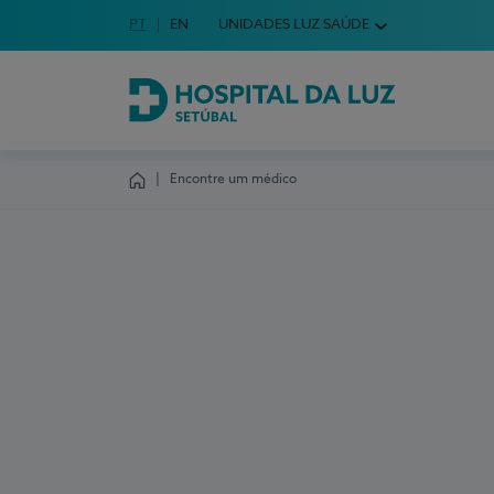
Idioma em Português
PT
English Language
EN
UNIDADES LUZ SAÚDE
Escolha o seu idioma
Hospital da Luz Setúbal
Encontre um médico
Homepage