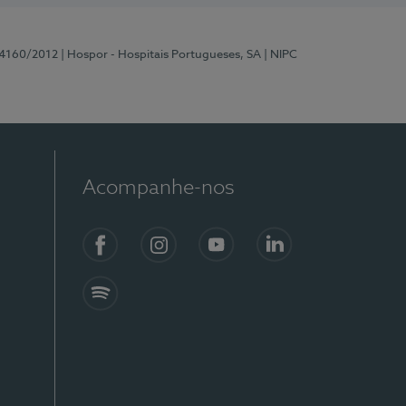
 4160/2012
| Hospor - Hospitais Portugueses, SA
| NIPC
Acompanhe-nos
Facebook
Instagram
YouTube
LinkedIn
Spotify