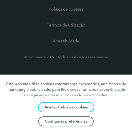
Política de cookies
Termos de utilização
Acessibilidade
© Luz Saúde 2026. Todos os direitos reservados.
Este website utiliza cookies estritamente necessários, analíticos e de
marketing e publicidade, para lhe oferecer uma boa experiência de
navegação e acesso a todas as funcionalidades.
Aceitar todos os cookies
Configurar preferências