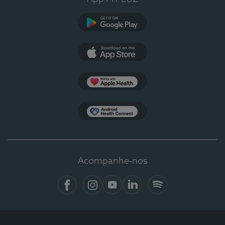
Google Play
App Store
Apple Health
Health Connect
Acompanhe-nos
Facebook
Instagram
YouTube
LinkedIn
Spotify