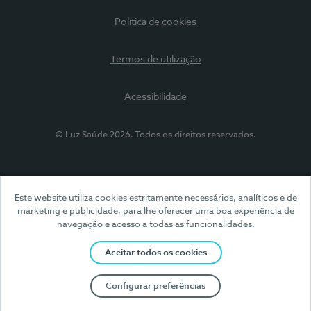
Política de cookies
Termos de utilização
Acessibilidade
© Luz Saúde 2026. Todos os direitos reservados.
Este website utiliza cookies estritamente necessários, analíticos e de
marketing e publicidade, para lhe oferecer uma boa experiência de
navegação e acesso a todas as funcionalidades.
Aceitar todos os cookies
Configurar preferências