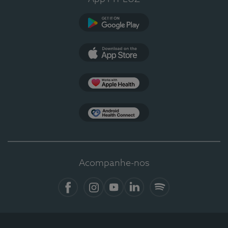
Google Play
App Store
Apple Health
Health Connect
Acompanhe-nos
Facebook
Instagram
YouTube
LinkedIn
Spotify