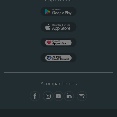
Google Play
App Store
Apple Health
Health Connect
Acompanhe-nos
Facebook
Instagram
YouTube
LinkedIn
Spotify