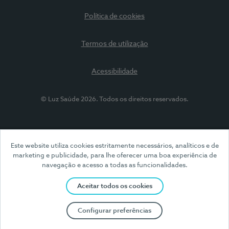
Política de cookies
Termos de utilização
Acessibilidade
© Luz Saúde 2026. Todos os direitos reservados.
Este website utiliza cookies estritamente necessários, analíticos e de
marketing e publicidade, para lhe oferecer uma boa experiência de
navegação e acesso a todas as funcionalidades.
Aceitar todos os cookies
Configurar preferências