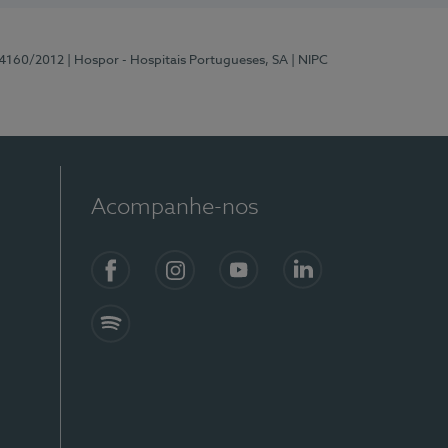
 4160/2012
| Hospor - Hospitais Portugueses, SA
| NIPC
Acompanhe-nos
Facebook
Instagram
YouTube
LinkedIn
Spotify