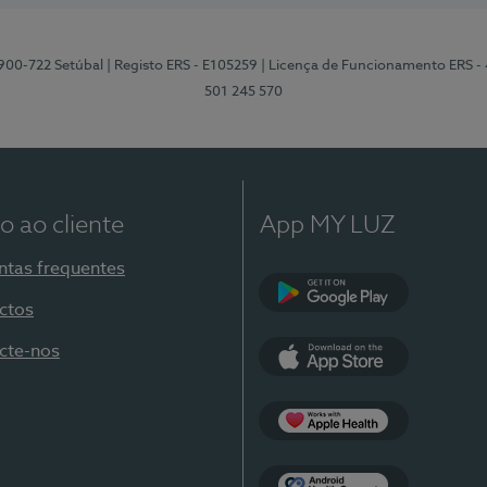
2900-722 Setúbal
| Registo ERS - E105259
| Licença de Funcionamento ERS -
501 245 570
o ao cliente
App MY LUZ
ntas frequentes
ctos
Google Play
cte-nos
App Store
Apple Health