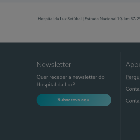
Hospital da Luz Setúbal
| Estrada Nacional 10, km 37, 
Newsletter
Apoi
Quer receber a newsletter do
Pergu
Hospital da Luz?
Conta
Subscreva aqui
Conta