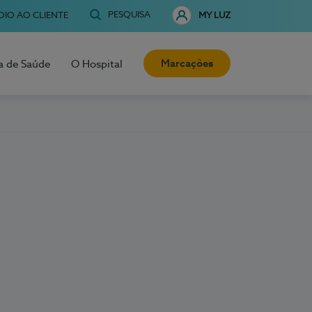
PESQUISA
OIO AO CLIENTE
MY LUZ
Marcações
a de Saúde
O Hospital