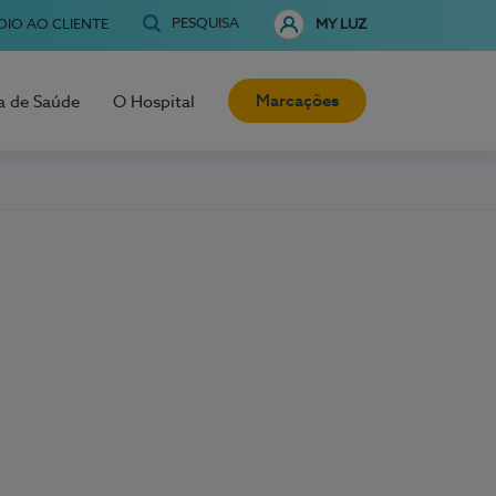
PESQUISA
OIO AO CLIENTE
MY LUZ
Marcações
a de Saúde
O Hospital