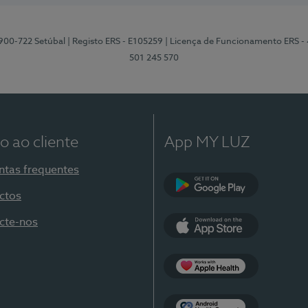
2900-722 Setúbal
| Registo ERS - E105259
| Licença de Funcionamento ERS -
501 245 570
o ao cliente
App MY LUZ
ntas frequentes
ctos
Google Play
cte-nos
App Store
Apple Health