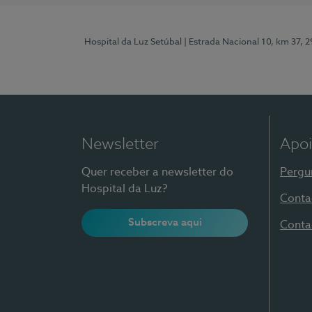
Hospital da Luz Setúbal
| Estrada Nacional 10, km 37, 
Newsletter
Apoi
Quer receber a newsletter do
Pergu
Hospital da Luz?
Conta
Subscreva aqui
Conta