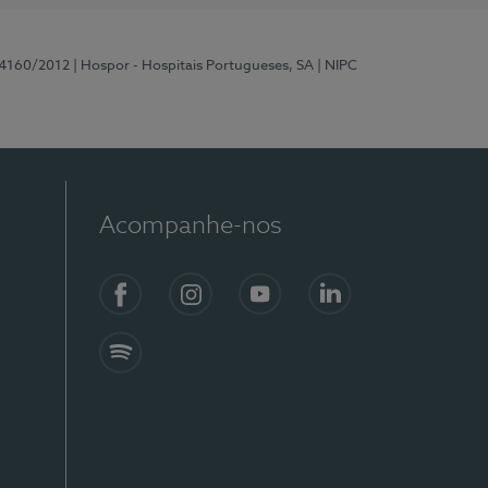
 4160/2012
| Hospor - Hospitais Portugueses, SA
| NIPC
Acompanhe-nos
Facebook
Instagram
YouTube
LinkedIn
Spotify