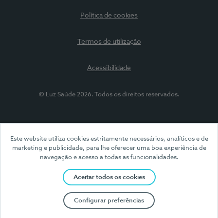
Política de cookies
Termos de utilização
Acessibilidade
© Luz Saúde 2026. Todos os direitos reservados.
Este website utiliza cookies estritamente necessários, analíticos e de
marketing e publicidade, para lhe oferecer uma boa experiência de
navegação e acesso a todas as funcionalidades.
Aceitar todos os cookies
Configurar preferências