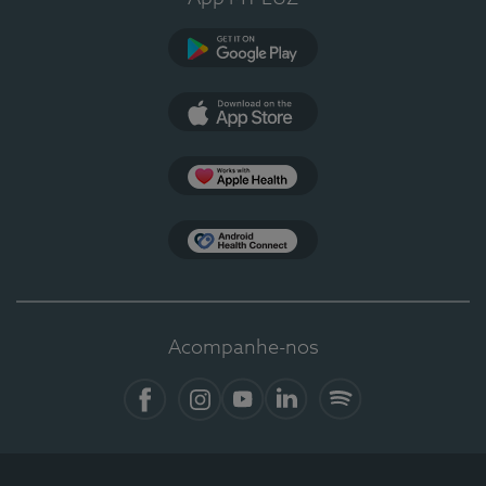
Google Play
App Store
Apple Health
Health Connect
Acompanhe-nos
Facebook
Instagram
YouTube
LinkedIn
Spotify