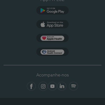
Google Play
App Store
Apple Health
Health Connect
Acompanhe-nos
Facebook
Instagram
YouTube
LinkedIn
Spotify