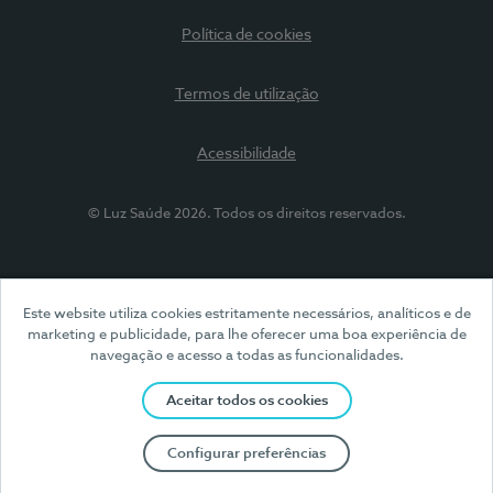
Política de cookies
Termos de utilização
Acessibilidade
© Luz Saúde 2026. Todos os direitos reservados.
Este website utiliza cookies estritamente necessários, analíticos e de
marketing e publicidade, para lhe oferecer uma boa experiência de
navegação e acesso a todas as funcionalidades.
Aceitar todos os cookies
Configurar preferências