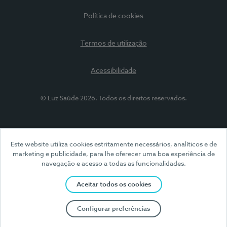
Política de cookies
Termos de utilização
Acessibilidade
© Luz Saúde 2026. Todos os direitos reservados.
Este website utiliza cookies estritamente necessários, analíticos e de
marketing e publicidade, para lhe oferecer uma boa experiência de
navegação e acesso a todas as funcionalidades.
Aceitar todos os cookies
Configurar preferências