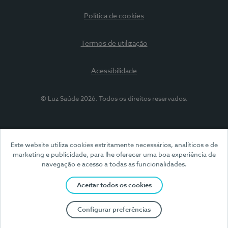
Política de cookies
Termos de utilização
Acessibilidade
© Luz Saúde 2026. Todos os direitos reservados.
Este website utiliza cookies estritamente necessários, analíticos e de
marketing e publicidade, para lhe oferecer uma boa experiência de
navegação e acesso a todas as funcionalidades.
Aceitar todos os cookies
Configurar preferências