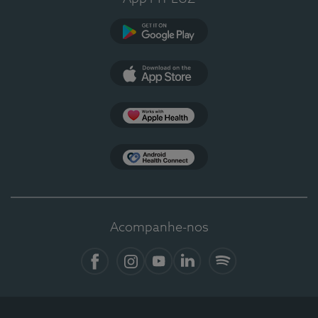
Google Play
App Store
Apple Health
Health Connect
Acompanhe-nos
Facebook
Instagram
YouTube
LinkedIn
Spotify