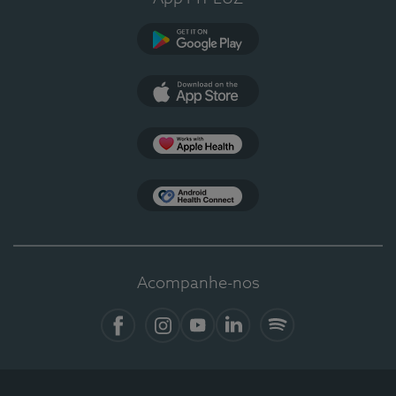
Google Play
App Store
Apple Health
Health Connect
Acompanhe-nos
Facebook
Instagram
YouTube
LinkedIn
Spotify