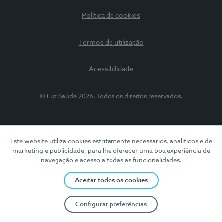
Política de cookies
Termos de utilização
Acessibilidade
© Luz Saúde 2026. Todos os direitos reservados.
Este website utiliza cookies estritamente necessários, analíticos e de
marketing e publicidade, para lhe oferecer uma boa experiência de
navegação e acesso a todas as funcionalidades.
Aceitar todos os cookies
Configurar preferências