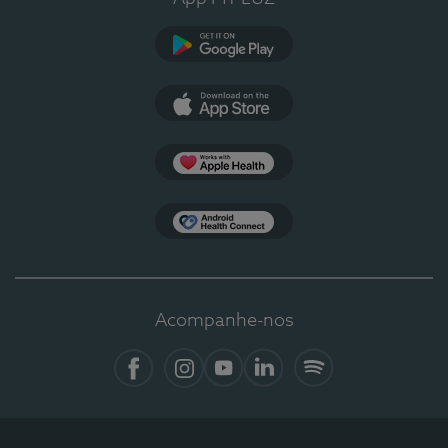
Google Play
App Store
Apple Health
Health Connect
Acompanhe-nos
Facebook
Instagram
YouTube
LinkedIn
Spotify