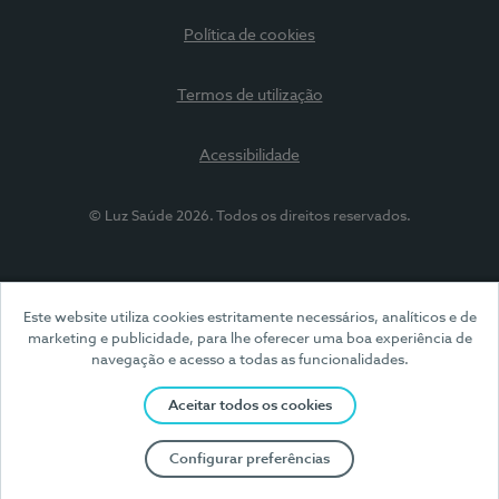
Política de cookies
Termos de utilização
Acessibilidade
© Luz Saúde 2026. Todos os direitos reservados.
Este website utiliza cookies estritamente necessários, analíticos e de
marketing e publicidade, para lhe oferecer uma boa experiência de
navegação e acesso a todas as funcionalidades.
Aceitar todos os cookies
Configurar preferências