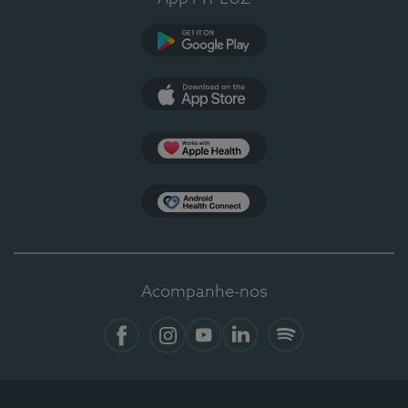
Google Play
App Store
Apple Health
Health Connect
Acompanhe-nos
Facebook
Instagram
YouTube
LinkedIn
Spotify