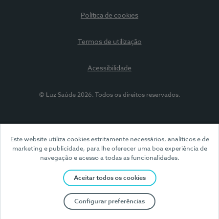
Política de cookies
Termos de utilização
Acessibilidade
© Luz Saúde 2026. Todos os direitos reservados.
Este website utiliza cookies estritamente necessários, analíticos e de
marketing e publicidade, para lhe oferecer uma boa experiência de
navegação e acesso a todas as funcionalidades.
Aceitar todos os cookies
Configurar preferências