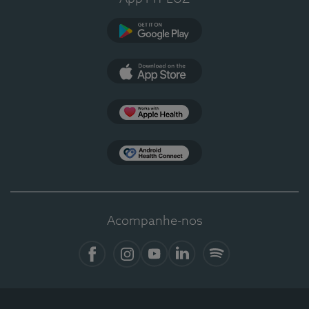
Google Play
App Store
Apple Health
Health Connect
Acompanhe-nos
Facebook
Instagram
YouTube
LinkedIn
Spotify