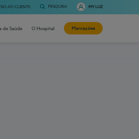
PESQUISA
OIO AO CLIENTE
MY LUZ
Marcações
a de Saúde
O Hospital