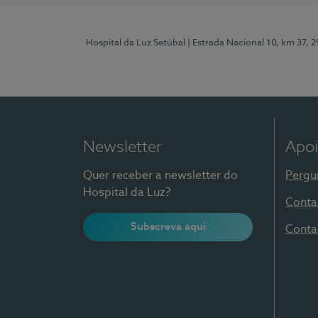
Hospital da Luz Setúbal
| Estrada Nacional 10, km 37, 
Newsletter
Apoi
Quer receber a newsletter do
Pergu
Hospital da Luz?
Conta
Subscreva aqui
Conta