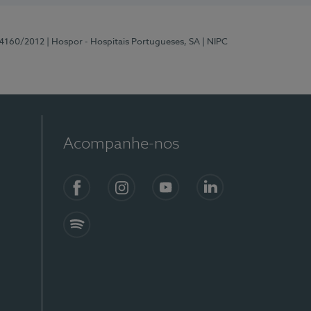
 4160/2012
| Hospor - Hospitais Portugueses, SA
| NIPC
Acompanhe-nos
Facebook
Instagram
YouTube
LinkedIn
Spotify