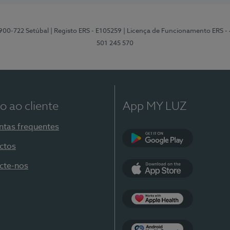
2900-722 Setúbal
| Registo ERS - E105259
| Licença de Funcionamento ERS -
501 245 570
o ao cliente
App MY LUZ
ntas frequentes
ctos
Google Play
cte-nos
App Store
Apple Health