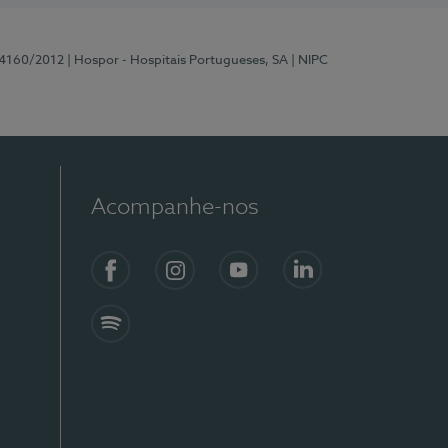
 4160/2012
| Hospor - Hospitais Portugueses, SA
| NIPC
Acompanhe-nos
Facebook
Instagram
YouTube
LinkedIn
Spotify