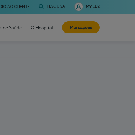
PESQUISA
OIO AO CLIENTE
MY LUZ
Marcações
a de Saúde
O Hospital