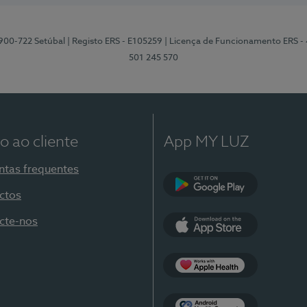
2900-722 Setúbal
| Registo ERS - E105259
| Licença de Funcionamento ERS -
501 245 570
o ao cliente
App MY LUZ
ntas frequentes
ctos
Google Play
cte-nos
App Store
Apple Health