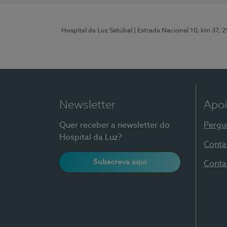
Hospital da Luz Setúbal
| Estrada Nacional 10, km 37, 
Newsletter
Apoi
Quer receber a newsletter do
Pergu
Hospital da Luz?
Conta
Subscreva aqui
Conta