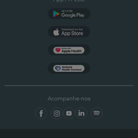
Google Play
App Store
Apple Health
Health Connect
Acompanhe-nos
Facebook
Instagram
YouTube
LinkedIn
Spotify