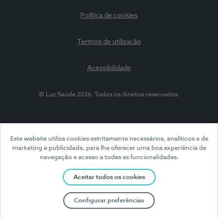
Política de cookies
Termos de utilização
Acessibilidade
© Luz Saúde 2026. Todos os direitos reservados.
Este website utiliza cookies estritamente necessários, analíticos e de
marketing e publicidade, para lhe oferecer uma boa experiência de
navegação e acesso a todas as funcionalidades.
Aceitar todos os cookies
Configurar preferências