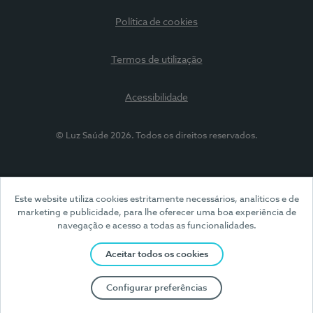
Política de cookies
Termos de utilização
Acessibilidade
© Luz Saúde 2026. Todos os direitos reservados.
Este website utiliza cookies estritamente necessários, analíticos e de
marketing e publicidade, para lhe oferecer uma boa experiência de
navegação e acesso a todas as funcionalidades.
Aceitar todos os cookies
Configurar preferências