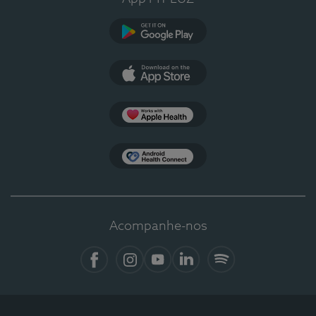
Google Play
App Store
Apple Health
Health Connect
Acompanhe-nos
Facebook
Instagram
YouTube
LinkedIn
Spotify