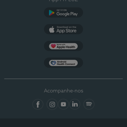
Google Play
App Store
Apple Health
Health Connect
Acompanhe-nos
Facebook
Instagram
YouTube
LinkedIn
Spotify