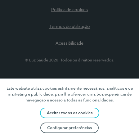
Política de cookies
Termos de utilização
Acessibilidade
© Luz Saúde 2026. Todos os direitos reservados.
Este website utiliza cookies estritamente necessários, analíticos e de
marketing e publicidade, para lhe oferecer uma boa experiência de
navegação e acesso a todas as funcionalidades.
Aceitar todos os cookies
Configurar preferências