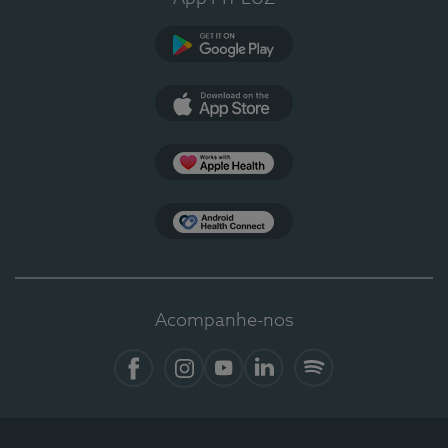
Google Play
App Store
Apple Health
Health Connect
Acompanhe-nos
Facebook
Instagram
YouTube
LinkedIn
Spotify