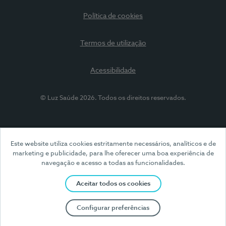
Política de cookies
Termos de utilização
Acessibilidade
© Luz Saúde 2026. Todos os direitos reservados.
Este website utiliza cookies estritamente necessários, analíticos e de
marketing e publicidade, para lhe oferecer uma boa experiência de
navegação e acesso a todas as funcionalidades.
Aceitar todos os cookies
Configurar preferências