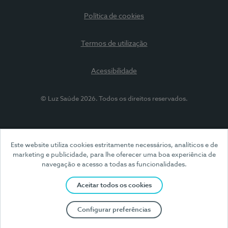
Política de cookies
Termos de utilização
Acessibilidade
© Luz Saúde 2026. Todos os direitos reservados.
Este website utiliza cookies estritamente necessários, analíticos e de
marketing e publicidade, para lhe oferecer uma boa experiência de
navegação e acesso a todas as funcionalidades.
Aceitar todos os cookies
Configurar preferências