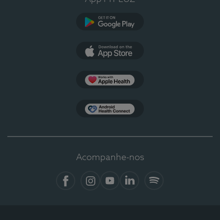
Google Play
App Store
Apple Health
Health Connect
Acompanhe-nos
Facebook
Instagram
YouTube
LinkedIn
Spotify