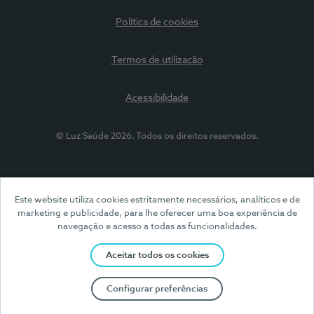
Política de cookies
Termos de utilização
Acessibilidade
© Luz Saúde 2026. Todos os direitos reservados.
Este website utiliza cookies estritamente necessários, analíticos e de
marketing e publicidade, para lhe oferecer uma boa experiência de
navegação e acesso a todas as funcionalidades.
Aceitar todos os cookies
Configurar preferências