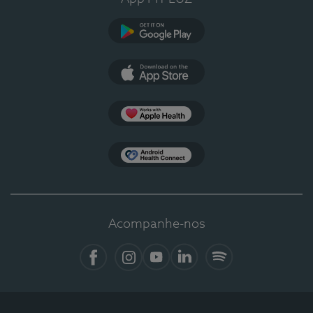
Google Play
App Store
Apple Health
Health Connect
Acompanhe-nos
Facebook
Instagram
YouTube
LinkedIn
Spotify