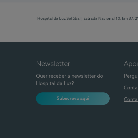
Hospital da Luz Setúbal
| Estrada Nacional 10, km 37, 
Newsletter
Apoi
Quer receber a newsletter do
Pergu
Hospital da Luz?
Conta
Subscreva aqui
Conta