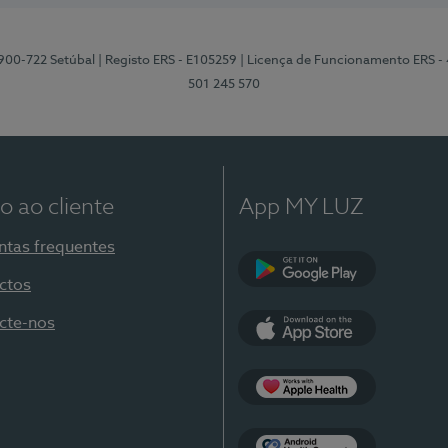
2900-722 Setúbal
| Registo ERS - E105259
| Licença de Funcionamento ERS -
501 245 570
o ao cliente
App MY LUZ
ntas frequentes
ctos
Google Play
cte-nos
App Store
Apple Health