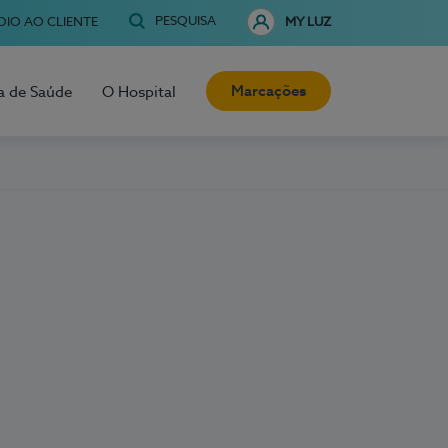
PESQUISA
OIO AO CLIENTE
MY LUZ
Marcações
a de Saúde
O Hospital