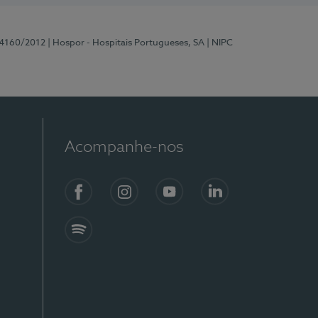
 4160/2012
| Hospor - Hospitais Portugueses, SA
| NIPC
Acompanhe-nos
Facebook
Instagram
YouTube
LinkedIn
Spotify