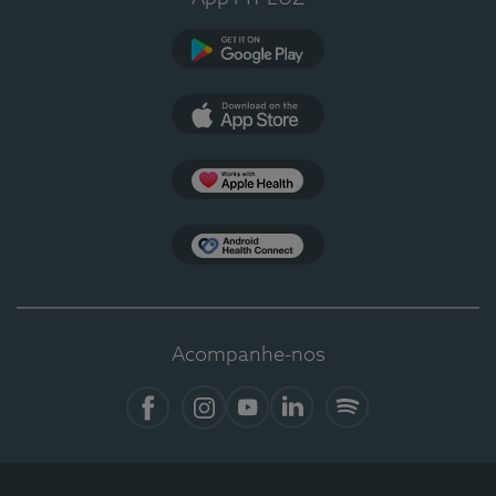
Google Play
App Store
Apple Health
Health Connect
Acompanhe-nos
Facebook
Instagram
YouTube
LinkedIn
Spotify