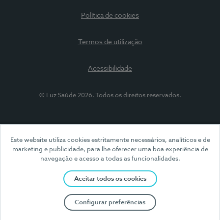
Política de cookies
Termos de utilização
Acessibilidade
© Luz Saúde 2026. Todos os direitos reservados.
Este website utiliza cookies estritamente necessários, analíticos e de
marketing e publicidade, para lhe oferecer uma boa experiência de
navegação e acesso a todas as funcionalidades.
Aceitar todos os cookies
Configurar preferências