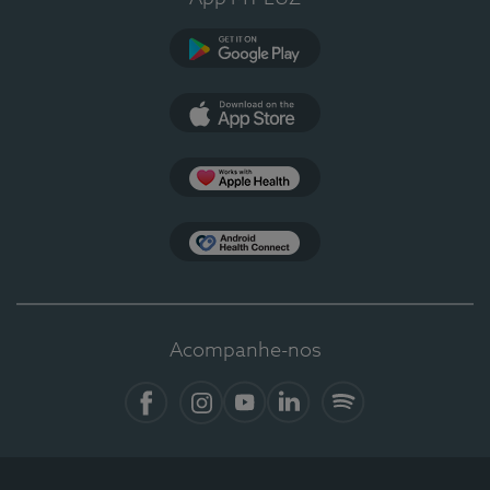
Google Play
App Store
Apple Health
Health Connect
Acompanhe-nos
Facebook
Instagram
YouTube
LinkedIn
Spotify