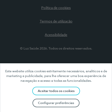
Política de cookies
Termos de utilização
Acessibilidade
© Luz Saúde 2026. Todos os direitos reservados.
Este website utiliza cookies estritamente necessários, analíticos e de
marketing e publicidade, para lhe oferecer uma boa experiência de
navegação e acesso a todas as funcionalidades.
Aceitar todos os cookies
Configurar preferências