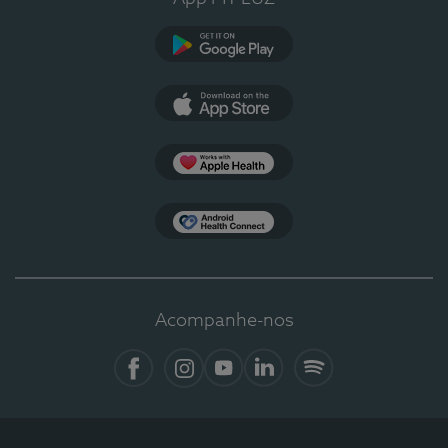
Google Play
App Store
Apple Health
Health Connect
Acompanhe-nos
Facebook
Instagram
YouTube
LinkedIn
Spotify