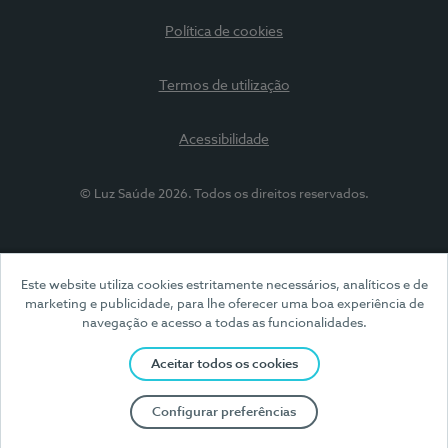
Política de cookies
Termos de utilização
Acessibilidade
© Luz Saúde 2026. Todos os direitos reservados.
Este website utiliza cookies estritamente necessários, analíticos e de
marketing e publicidade, para lhe oferecer uma boa experiência de
navegação e acesso a todas as funcionalidades.
Aceitar todos os cookies
Configurar preferências