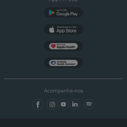
Google Play
App Store
Apple Health
Health Connect
Acompanhe-nos
Facebook
Instagram
YouTube
LinkedIn
Spotify