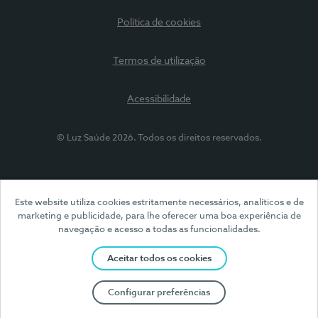
Política de cookies
Termos de utilização
Acessibilidade
© Luz Saúde 2026. Todos os direitos reservados.
Este website utiliza cookies estritamente necessários, analíticos e de
marketing e publicidade, para lhe oferecer uma boa experiência de
navegação e acesso a todas as funcionalidades.
Aceitar todos os cookies
Configurar preferências