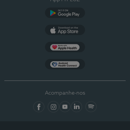
Google Play
App Store
Apple Health
Health Connect
Acompanhe-nos
Facebook
Instagram
YouTube
LinkedIn
Spotify