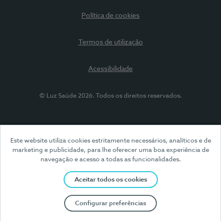
Política de cookies
Termos de utilização
Acessibilidade
© Luz Saúde 2026. Todos os direitos reservados.
Este website utiliza cookies estritamente necessários, analíticos e de
marketing e publicidade, para lhe oferecer uma boa experiência de
navegação e acesso a todas as funcionalidades.
Aceitar todos os cookies
Configurar preferências