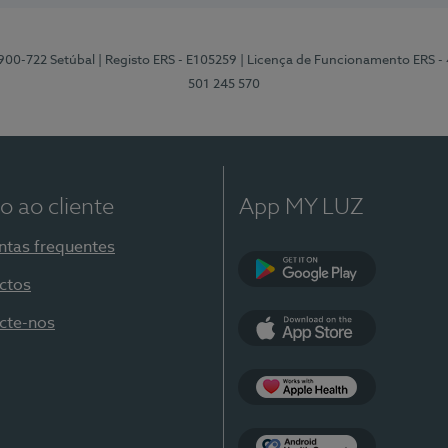
2900-722 Setúbal
| Registo ERS - E105259
| Licença de Funcionamento ERS -
501 245 570
o ao cliente
App MY LUZ
ntas frequentes
ctos
Google Play
cte-nos
App Store
Apple Health