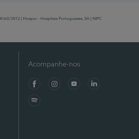
 4160/2012
| Hospor - Hospitais Portugueses, SA
| NIPC
Acompanhe-nos
Facebook
Instagram
YouTube
LinkedIn
Spotify