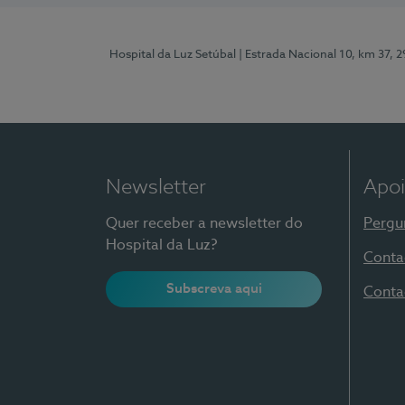
Hospital da Luz Setúbal
| Estrada Nacional 10, km 37, 
Newsletter
Apoi
Quer receber a newsletter do
Pergu
Hospital da Luz?
Conta
Subscreva aqui
Conta