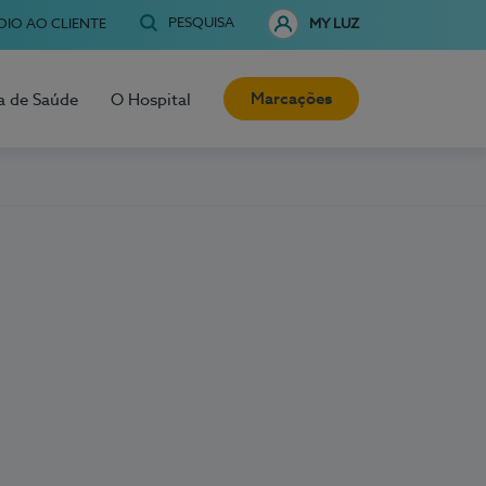
PESQUISA
OIO AO CLIENTE
MY LUZ
Marcações
a de Saúde
O Hospital