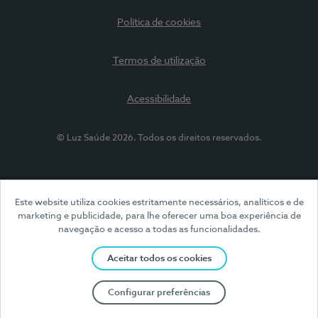
Política de cookies
Termos de utilização
Acessibilidade
© Luz Saúde 2026. Todos os direitos reservados.
Este website utiliza cookies estritamente necessários, analíticos e de
marketing e publicidade, para lhe oferecer uma boa experiência de
navegação e acesso a todas as funcionalidades.
Aceitar todos os cookies
Configurar preferências