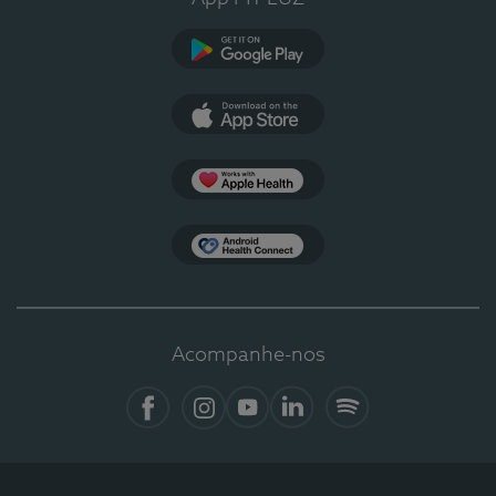
Google Play
App Store
Apple Health
Health Connect
Acompanhe-nos
Facebook
Instagram
YouTube
LinkedIn
Spotify