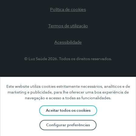
Política de cookies
Termos de utilização
Acessibilidade
© Luz Saúde 2026. Todos os direitos reservados.
Este website utiliza cookies estritamente necessários, analíticos e de
marketing e publicidade, para lhe oferecer uma boa experiência de
navegação e acesso a todas as funcionalidades.
Aceitar todos os cookies
Configurar preferências