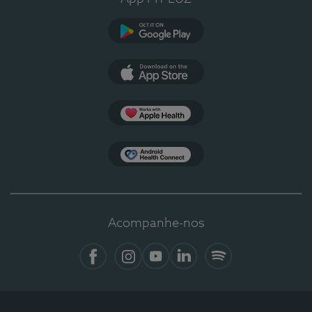
Google Play
App Store
Apple Health
Health Connect
Acompanhe-nos
Facebook
Instagram
YouTube
LinkedIn
Spotify