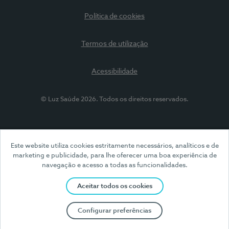
Política de cookies
Termos de utilização
Acessibilidade
© Luz Saúde 2026. Todos os direitos reservados.
Este website utiliza cookies estritamente necessários, analíticos e de
marketing e publicidade, para lhe oferecer uma boa experiência de
navegação e acesso a todas as funcionalidades.
Aceitar todos os cookies
Configurar preferências