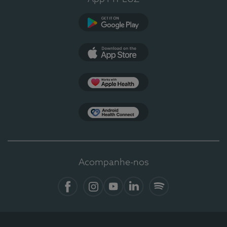
Google Play
App Store
Apple Health
Health Connect
Acompanhe-nos
Facebook
Instagram
YouTube
LinkedIn
Spotify