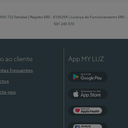
2900-722 Setúbal
| Registo ERS - E105259
| Licença de Funcionamento ERS -
501 245 570
o ao cliente
App MY LUZ
ntas frequentes
ctos
Google Play
cte-nos
App Store
Apple Health