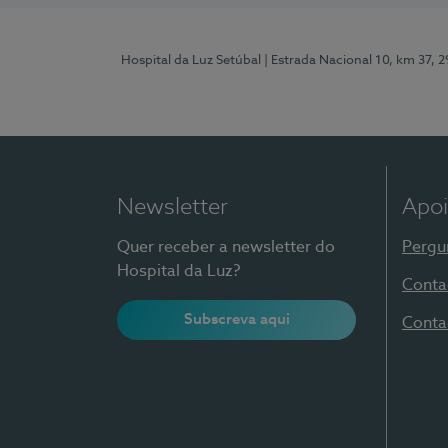
Hospital da Luz Setúbal
| Estrada Nacional 10, km 37, 
Newsletter
Apoi
Quer receber a newsletter do
Pergu
Hospital da Luz?
Conta
Subscreva aqui
Conta