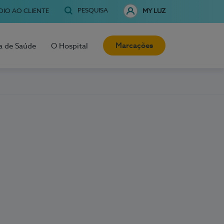
PESQUISA
OIO AO CLIENTE
MY LUZ
Marcações
a de Saúde
O Hospital