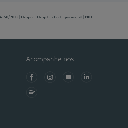
 4160/2012
| Hospor - Hospitais Portugueses, SA
| NIPC
Acompanhe-nos
Facebook
Instagram
YouTube
LinkedIn
Spotify