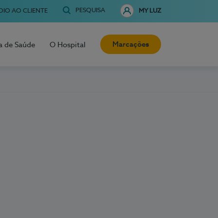
PESQUISA
OIO AO CLIENTE
MY LUZ
Marcações
a de Saúde
O Hospital