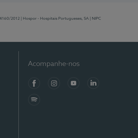
 4160/2012
| Hospor - Hospitais Portugueses, SA
| NIPC
Acompanhe-nos
Facebook
Instagram
YouTube
LinkedIn
Spotify