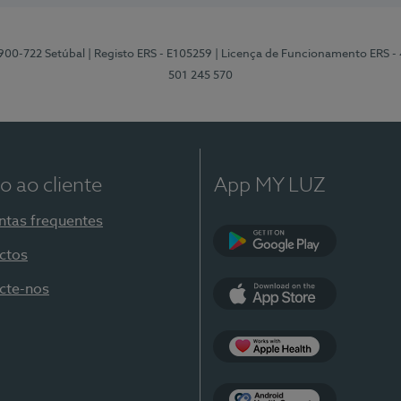
2900-722 Setúbal
| Registo ERS - E105259
| Licença de Funcionamento ERS -
501 245 570
o ao cliente
App MY LUZ
ntas frequentes
ctos
Google Play
cte-nos
App Store
Apple Health