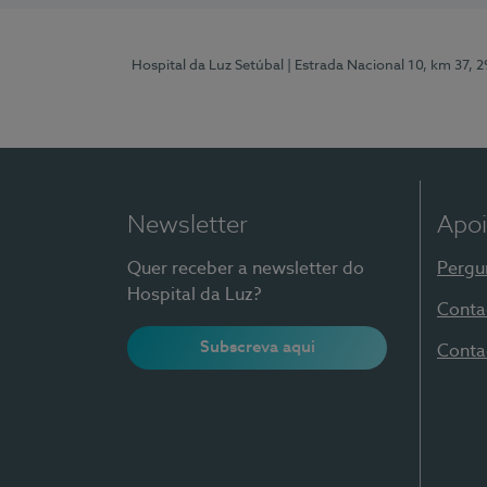
Hospital da Luz Setúbal
| Estrada Nacional 10, km 37, 
Newsletter
Apoi
Quer receber a newsletter do
Pergu
Hospital da Luz?
Conta
Subscreva aqui
Conta