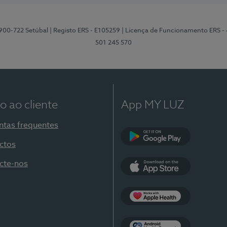
2900-722 Setúbal
| Registo ERS - E105259
| Licença de Funcionamento ERS -
501 245 570
o ao cliente
App MY LUZ
ntas frequentes
ctos
Google Play
cte-nos
App Store
Apple Health