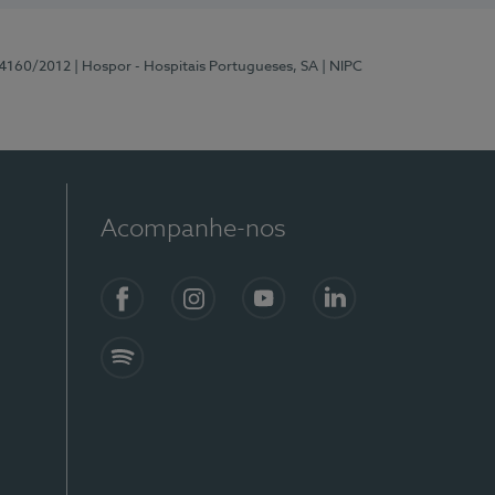
 4160/2012
| Hospor - Hospitais Portugueses, SA
| NIPC
Acompanhe-nos
Facebook
Instagram
YouTube
LinkedIn
Spotify