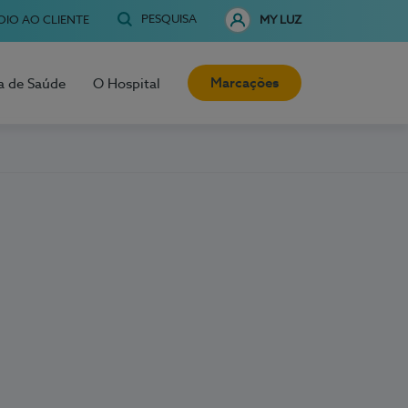
PESQUISA
OIO AO CLIENTE
MY LUZ
Marcações
a de Saúde
O Hospital