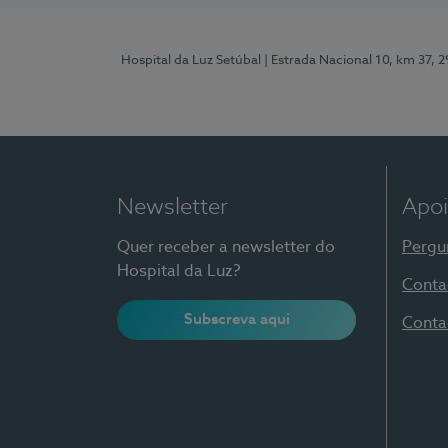
Hospital da Luz Setúbal
| Estrada Nacional 10, km 37, 
Newsletter
Apoi
Quer receber a newsletter do
Pergu
Hospital da Luz?
Conta
Subscreva aqui
Conta