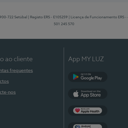
2900-722 Setúbal
| Registo ERS - E105259
| Licença de Funcionamento ERS -
501 245 570
o ao cliente
App MY LUZ
ntas frequentes
ctos
Google Play
cte-nos
App Store
Apple Health