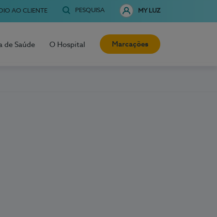
PESQUISA
OIO AO CLIENTE
MY LUZ
Marcações
a de Saúde
O Hospital