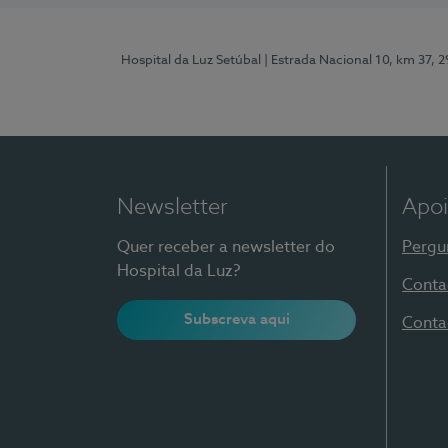
Hospital da Luz Setúbal
| Estrada Nacional 10, km 37, 
Newsletter
Apoi
Quer receber a newsletter do
Pergu
Hospital da Luz?
Conta
Subscreva aqui
Conta