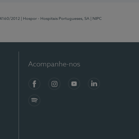
 4160/2012
| Hospor - Hospitais Portugueses, SA
| NIPC
Acompanhe-nos
Facebook
Instagram
YouTube
LinkedIn
Spotify