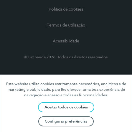
Política de cookies
Termos de utilização
Acessibilidade
© Luz Saúde 2026. Todos os direitos reservados.
Este website utiliza cookies estritamente necessários, analíticos e de
marketing e publicidade, para lhe oferecer uma boa experiência de
navegação e acesso a todas as funcionalidades.
Aceitar todos os cookies
Configurar preferências