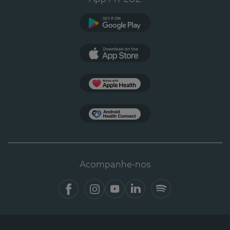
Google Play
App Store
Apple Health
Health Connect
Acompanhe-nos
Facebook
Instagram
YouTube
LinkedIn
Spotify