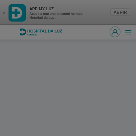
APP MY LUZ
ABRIR
×
Aceda à sua área pessoal na rede
Hospital da Luz.
Hospital da Luz Setúbal
Abri
MY LUZ