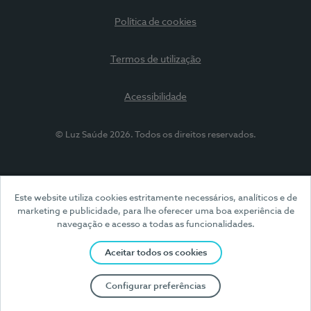
Política de cookies
Termos de utilização
Acessibilidade
© Luz Saúde 2026. Todos os direitos reservados.
Este website utiliza cookies estritamente necessários, analíticos e de
marketing e publicidade, para lhe oferecer uma boa experiência de
navegação e acesso a todas as funcionalidades.
Aceitar todos os cookies
Configurar preferências