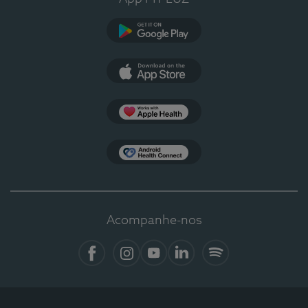
Google Play
App Store
Apple Health
Health Connect
Acompanhe-nos
Facebook
Instagram
YouTube
LinkedIn
Spotify