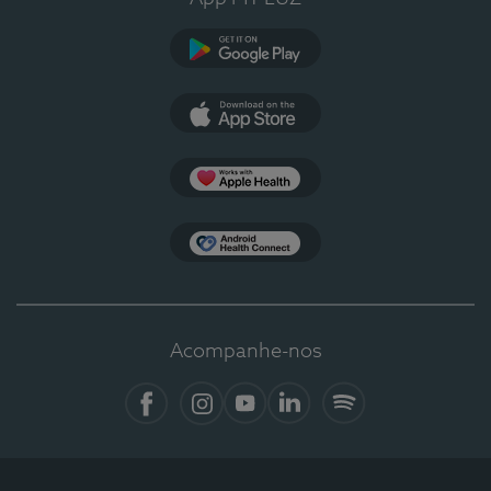
Google Play
App Store
Apple Health
Health Connect
Acompanhe-nos
Facebook
Instagram
YouTube
LinkedIn
Spotify