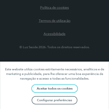
Política de cookies
Termos de utilização
Acessibilidade
© Luz Saúde 2026. Todos os direitos reservados.
Este website utiliza cookies estritamente necessários, analíticos e de
marketing e publicidade, para lhe oferecer uma boa experiência de
navegação e acesso a todas as funcionalidades.
Aceitar todos os cookies
Configurar preferências