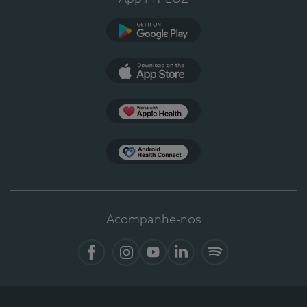
Google Play
App Store
Apple Health
Health Connect
Acompanhe-nos
Facebook
Instagram
YouTube
LinkedIn
Spotify