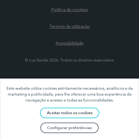
Política de cookies
Termos de utilização
Acessibilidade
© Luz Saúde 2026. Todos os direitos reservados.
Este website utiliza cookies estritamente necessários, analíticos e de
marketing e publicidade, para lhe oferecer uma boa experiência de
navegação e acesso a todas as funcionalidades.
Aceitar todos os cookies
Configurar preferências