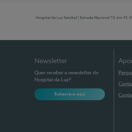
Hospital da Luz Setúbal
| Estrada Nacional 10, km 37, 
Newsletter
Apoi
Quer receber a newsletter do
Pergu
Hospital da Luz?
Conta
Subscreva aqui
Conta