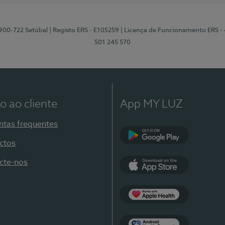
2900-722 Setúbal
| Registo ERS - E105259
| Licença de Funcionamento ERS -
501 245 570
o ao cliente
App MY LUZ
ntas frequentes
ctos
Google Play
cte-nos
App Store
Apple Health