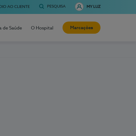
PESQUISA
OIO AO CLIENTE
MY LUZ
Marcações
a de Saúde
O Hospital