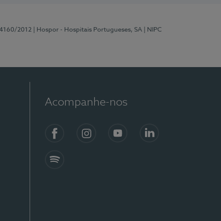
 4160/2012
| Hospor - Hospitais Portugueses, SA
| NIPC
Acompanhe-nos
Facebook
Instagram
YouTube
LinkedIn
Spotify