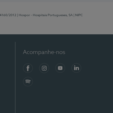
 4160/2012
| Hospor - Hospitais Portugueses, SA
| NIPC
Acompanhe-nos
Facebook
Instagram
YouTube
LinkedIn
Spotify