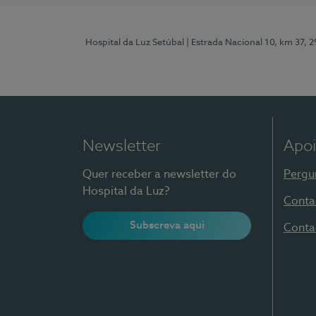
Hospital da Luz Setúbal
| Estrada Nacional 10, km 37, 
Newsletter
Apoi
Quer receber a newsletter do
Pergu
Hospital da Luz?
Conta
Subscreva aqui
Conta