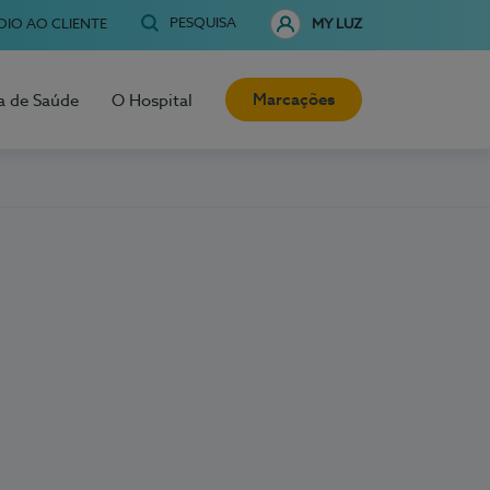
PESQUISA
OIO AO CLIENTE
MY LUZ
Marcações
a de Saúde
O Hospital