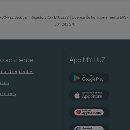
2900-722 Setúbal
| Registo ERS - E105259
| Licença de Funcionamento ERS -
501 245 570
o ao cliente
App MY LUZ
ntas frequentes
ctos
Google Play
cte-nos
App Store
Apple Health