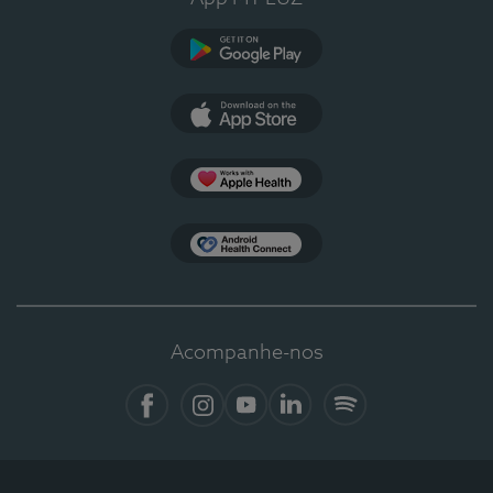
Google Play
App Store
Apple Health
Health Connect
Acompanhe-nos
Facebook
Instagram
YouTube
LinkedIn
Spotify