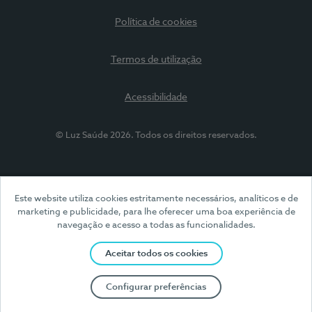
Política de cookies
Termos de utilização
Acessibilidade
© Luz Saúde 2026. Todos os direitos reservados.
Este website utiliza cookies estritamente necessários, analíticos e de
marketing e publicidade, para lhe oferecer uma boa experiência de
navegação e acesso a todas as funcionalidades.
Aceitar todos os cookies
Configurar preferências